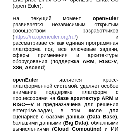
(open Euler).
На текущий момент
openEuler
развивается независимым открытым
сообществом разработчиков
(
https://ru.openeuler.org/ru/
) и
рассматривается как единая программная
платформа под все ключевые задачи,
сферы применения и архитектуры
оборудования (поддержка
ARM
,
RISC-V
,
X86
,
Ascend
).
openEuler
является кросс-
платформенной системой, уделяет особое
внимание поддержке платформ с
процессорами на
базе архитектур ARM
и
RISC
—
V
и предназначена для решения
enterprise-задач, в том числе для
сценариев с базами данных
(
Data
Base
)
,
большими данными
(
Big
Data
)
, облачными
вычислениями
(
Cloud
Computing
)
и ИИ