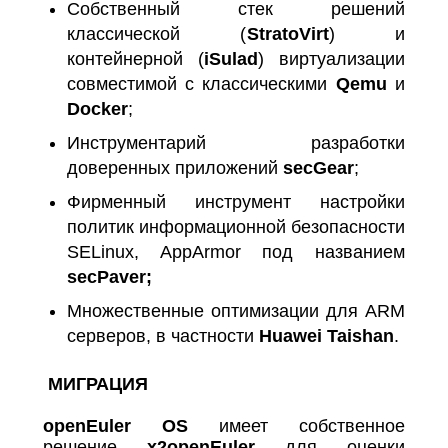
Собственный стек решений
классической (
StratoVirt
) и
контейнерной (
iSulad
) виртуализации
совместимой с классическими
Qemu
и
Docker
;
Инструментарий разработки
доверенных приложений
secGear
;
Фирменный инструмент настройки
политик информационной безопасности
SELinux, AppArmor под названием
secPaver;
Множественные оптимизации для ARM
серверов, в частности
Huawei Taishan
.
МИГРАЦИЯ
openEuler
OS
имеет собственное
решение
x2openEuler
для оценки