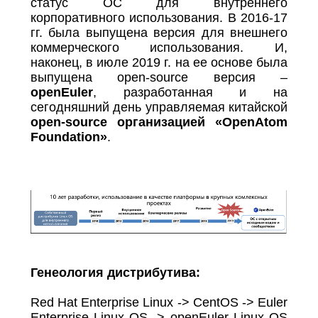
статус ОС для внутреннего
корпоративного использования. В 2016-17
гг. была выпущена версия для внешнего
коммерческого использования. И,
наконец, в июле 2019 г. на ее основе была
выпущена open-source версия –
openEuler
, разработанная и на
сегодняшний день управляемая китайской
open-source организацией «OpenAtom
Foundation»
.
Генеология
дистрибутива
:
Red Hat Enterprise Linux -> CentOS -> Euler
Enterprise Linux OS -> openEuler Linux OS