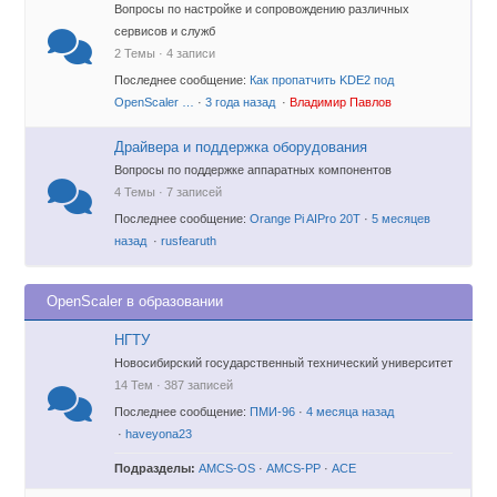
Вопросы по настройке и сопровождению различных
сервисов и служб
2 Темы · 4 записи
Последнее сообщение:
Как пропатчить KDE2 под
OpenScaler …
·
3 года назад
·
Владимир Павлов
Драйвера и поддержка оборудования
Вопросы по поддержке аппаратных компонентов
4 Темы · 7 записей
Последнее сообщение:
Orange Pi AIPro 20T
·
5 месяцев
назад
·
rusfearuth
OpenScaler в образовании
НГТУ
Новосибирский государственный технический университет
14 Тем · 387 записей
Последнее сообщение:
ПМИ-96
·
4 месяца назад
·
haveyona23
Подразделы:
AMCS-OS
·
AMCS-PP
·
ACE