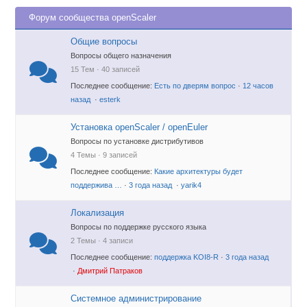
Форум сообщества openScaler
Общие вопросы
Вопросы общего назначения
15 Тем · 40 записей
Последнее сообщение:
Есть по дверям вопрос
·
12 часов
назад
·
esterk
Установка openScaler / openEuler
Вопросы по установке дистрибутивов
4 Темы · 9 записей
Последнее сообщение:
Какие архитектуры будет
поддержива …
·
3 года назад
·
yarik4
Локализация
Вопросы по поддержке русского языка
2 Темы · 4 записи
Последнее сообщение:
поддержка KOI8-R
·
3 года назад
·
Дмитрий Патраков
Системное администрирование