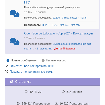
НГУ
Новосибирский государственный университет
12 Тем · 61 запись
Последнее сообщение:
21206
·
3 года назад
·
m1rai
Подразделы:
IT-PP
·
IT-DC
·
MM-SC
·
MM-MS
Open Source Education Cup 2024 - Консультации
1 Тема · 2 записи
Последнее сообщение:
Выбор общего направления для
соста …
·
2 года назад
·
Дмитрий Варенов
Новые сообщения
Ничего нового
Отметить все как прочитанные
Показать непрочитанные темы
Статистика
54
Темы
514
Записи
159 314
Просмотров
16 925
Пользователи