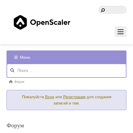
Меню
Навигация
Форума
Форум
Форум
breadcrumbs
Пожалуйста
Вход
или
Регистрация
для создания
-
записей и тем.
Вы
здесь:
Форум