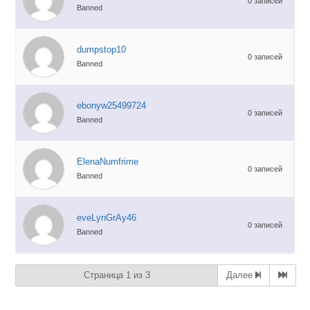
0 записей
Banned
dumpstop10
0 записей
Banned
ebonyw25499724
0 записей
Banned
ElenaNumfrime
0 записей
Banned
eveLynGrAy46
0 записей
Banned
Страница 1 из 3
Далее