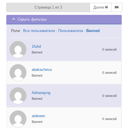
Страница 1 из 3
Далее
Скрыть фильтры
Роли:
Все пользователи
·
Пользователи
·
Banned
1fuhd
0 записей
Banned
abakacheva
0 записей
Banned
Adrianayng
0 записей
Banned
aidewen
0 записей
Banned