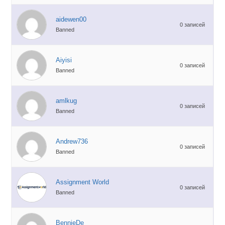
aidewen00
0 записей
Banned
Aiyisi
0 записей
Banned
amlkug
0 записей
Banned
Andrew736
0 записей
Banned
Assignment World
0 записей
Banned
BennieDe