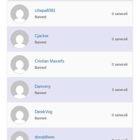
cihepa8381
0 записей
Banned
Cjacker
0 записей
Banned
Cristian Maxarfs
0 записей
Banned
Damnmy
0 записей
Banned
DerekVog
0 записей
Banned
donaldhere