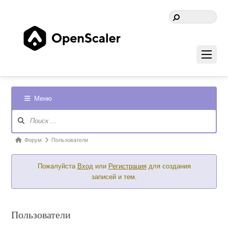
Меню
Навигация
Форума
Форум
Форум
Пользователи
breadcrumbs
Пожалуйста
Вход
или
Регистрация
для создания
-
записей и тем.
Вы
здесь:
Пользователи