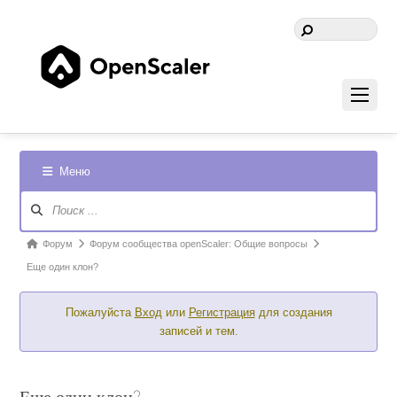
Меню
Навигация
Форума
Форум
Форум
Форум сообщества openScaler: Общие вопросы
breadcrumbs
Еще один клон?
-
Пожалуйста
Вход
или
Регистрация
для создания
Вы
записей и тем.
здесь: