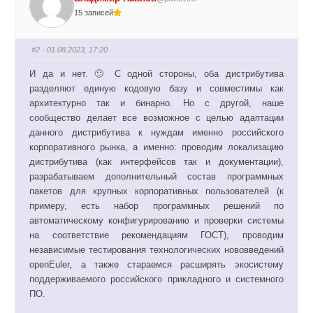
е
е
15 записей
-
-
п
п
а
а
л
л
е
е
#2
· 01.08.2023, 17:20
ц
ц
в
в
н
в
И да и нет. 🙂 С одной стороны, оба дистрибутива
и
е
з
р
разделяют единую кодовую базу и совместимы как
.
х
.
архитектурно так и бинарно. Но с другой, наше
сообщество делает все возможное с целью адаптации
данного дистрибутива к нуждам именно российского
корпоративного рынка, а именно: проводим локализацию
дистрибутива (как интерфейсов так и документации),
разрабатываем дополнительный состав программных
пакетов для крупных корпоративных пользователей (к
примеру, есть набор программных решений по
автоматическому конфигурированию и проверки системы
на соответствие рекомендациям ГОСТ), проводим
независимые тестирования технологических нововведений
openEuler, а также стараемся расширять экосистему
поддерживаемого российского прикладного и системного
ПО.