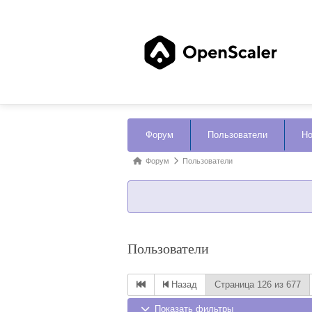
Навигация
Форум
Пользователи
Но
Форума
Форум
Форум
Пользователи
breadcrumbs
-
Вы
здесь:
Пользователи
Назад
Страница 126 из 677
Показать фильтры