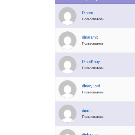
Dinara
Пользователь
dinaramit
Пользователь
DinarKhay
Пользователь
dinaryLord
Пользователь
dinmt
Пользователь
diphzcao