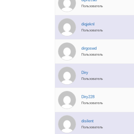
Пользователь
diqjeknl
Пользователь
dirgoswd
Пользователь
Diry
Пользователь
Diry228
Пользователь
disilent
Пользователь