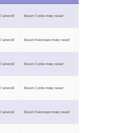
0 записей
Визит 3 года тому назад
0 записей
Визит 8 месяцев тому назад
0 записей
Визит 3 года тому назад
0 записей
Визит 2 года тому назад
0 записей
Визит 8 месяцев тому назад