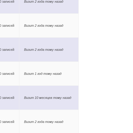
0 записей
Визит 2 года тому назад
0 записей
Визит 2 года тому назад
0 записей
Визит 2 года тому назад
0 записей
Визит 1 год тому назад
0 записей
Визит 10 месяцев тому назад
0 записей
Визит 2 года тому назад