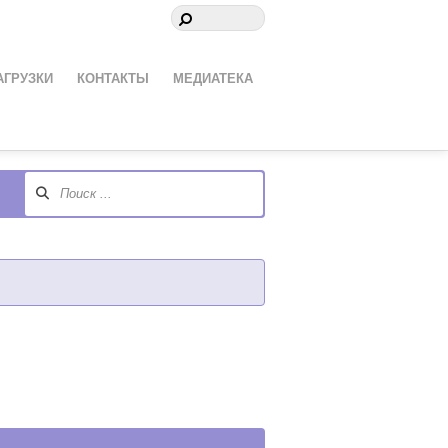
АГРУЗКИ
КОНТАКТЫ
МЕДИАТЕКА