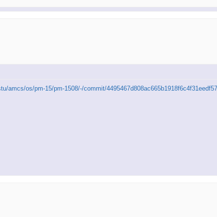
u/nstu/amcs/os/pm-15/pm-1508/-/commit/4495467d808ac665b1918f6c4f31eedf5