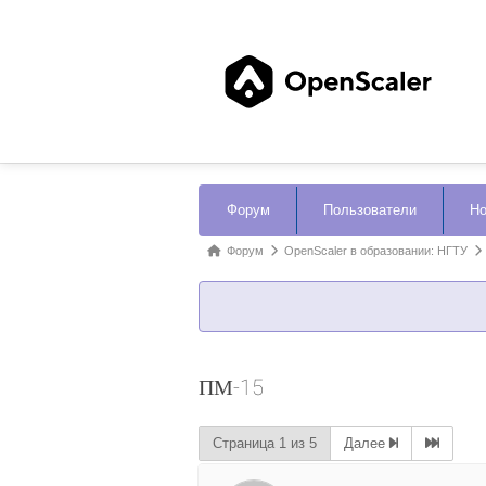
Навигация
Форум
Пользователи
Но
Форума
Форум
Форум
OpenScaler в образовании: НГТУ
breadcrumbs
-
Вы
здесь:
ПМ-15
Страница 1 из 5
Далее