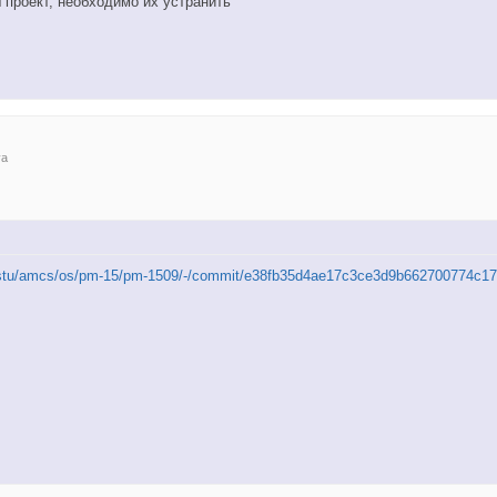
 проект, необходимо их устранить
va
ru/nstu/amcs/os/pm-15/pm-1509/-/commit/e38fb35d4ae17c3ce3d9b662700774c1