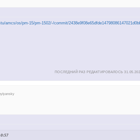
u/nstu/amcs/os/pm-15/pm-1502/-/commit/2438e9f08e65dfde14798086147021d0
ПОСЛЕДНИЙ РАЗ РЕДАКТИРОВАЛОСЬ 31.05.202
bylyansky
10:57