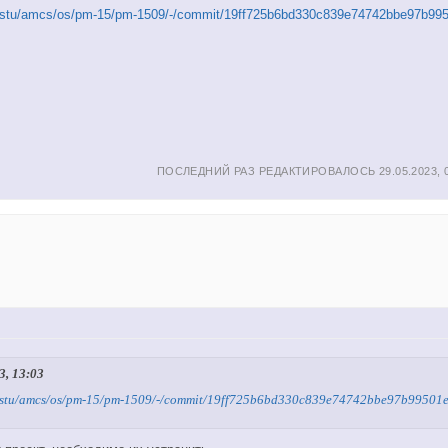
ru/nstu/amcs/os/pm-15/pm-1509/-/commit/19ff725b6bd330c839e74742bbe97b99
ПОСЛЕДНИЙ РАЗ РЕДАКТИРОВАЛОСЬ 29.05.2023,
3, 13:03
ru/nstu/amcs/os/pm-15/pm-1509/-/commit/19ff725b6bd330c839e74742bbe97b99501