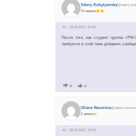
Valery Kobylyansky
@valery-ko
74 записи
#1
· 18.05.2023, 10:38
После того, как студент группы <PM-
требуется в этой теме добавить сообщ
Г
Г
0
0
о
о
л
л
о
о
с
с
у
у
й
й
Uliana Nazarova
@uliana-nazaro
т
т
е
е
2 записи
-
-
п
п
а
а
л
л
е
е
#2
· 28.05.2023, 13:03
ц
ц
в
в