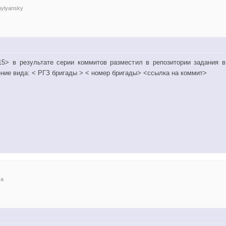
bylyansky
15> в результате серии коммитов разместил в репозитории задания в 
ение вида: < РГЗ бригады > < номер бригады> <ссылка на коммит>
va