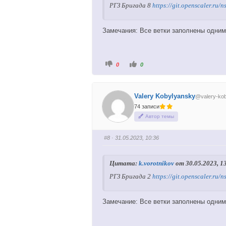
.
РГЗ Бригада 8
https://git.openscaler.r
Замечания: Все ветки заполнены одним 
Г
Г
0
0
о
о
л
л
о
о
с
с
у
у
Valery Kobylyansky
@valery-ko
й
й
т
т
74 записи
е
е
-
-
Автор темы
п
п
а
а
л
л
е
е
#8
· 31.05.2023, 10:36
ц
ц
в
в
н
в
и
е
Цитата:
k.vorotnikov
от 30.05.2023, 1
з
р
.
х
.
РГЗ Бригада 2
https://git.openscaler.
Замечание: Все ветки заполнены одним