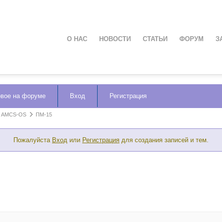
О НАС
НОВОСТИ
СТАТЬИ
ФОРУМ
З
вое на форуме
Вход
Регистрация
AMCS-OS
ПМ-15
Пожалуйста
Вход
или
Регистрация
для создания записей и тем.