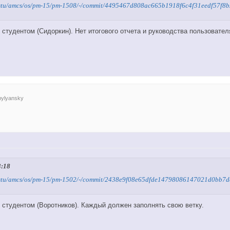
u/nstu/amcs/os/pm-15/pm-1508/-/commit/4495467d808ac665b1918f6c4f31eedf57f8
студентом (Сидоркин). Нет итогового отчета и руководства пользовател
bylyansky
3:18
ru/nstu/amcs/os/pm-15/pm-1502/-/commit/2438e9f08e65dfde14798086147021d0bb7
 студентом (Воротников). Каждый должен заполнять свою ветку.