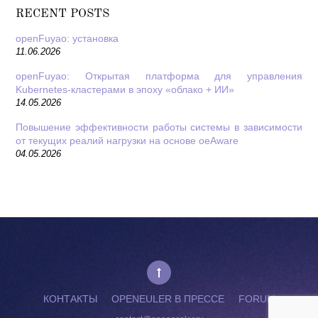
RECENT POSTS
openFuyao: установка
11.06.2026
openFuyao: Открытая платформа для управления
Kubernetes-кластерами в эпоху «облако + ИИ»
14.05.2026
Повышение эффективности работы системы в зависимости
от текущих реалий нагрузки на основе oeAware
04.05.2026
КОНТАКТЫ
OPENEULER В ПРЕССЕ
FORUM