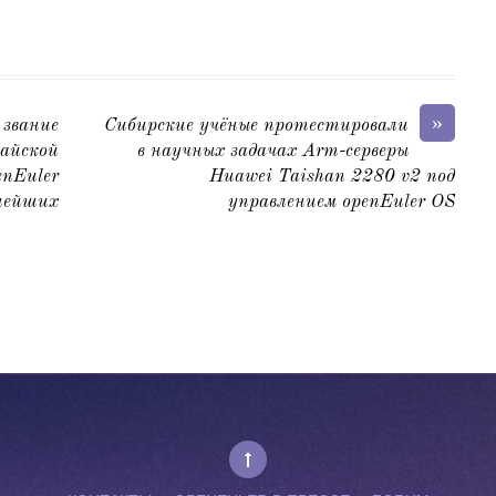
»
вание
Сибирские учёные протестировали
йской
в научных задачах Arm-серверы
nEuler
Huawei Taishan 2280 v2 под
ейших
управлением openEuler OS