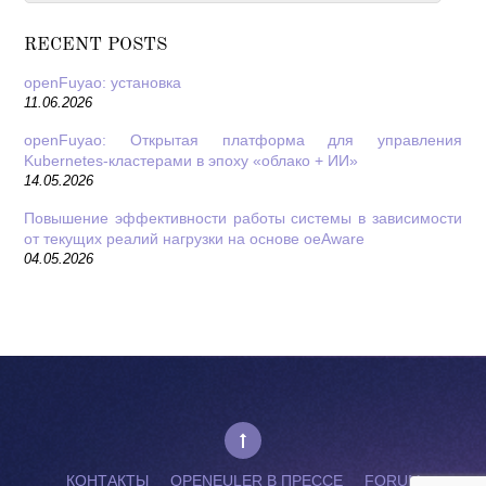
RECENT POSTS
openFuyao: установка
11.06.2026
openFuyao: Открытая платформа для управления
Kubernetes-кластерами в эпоху «облако + ИИ»
14.05.2026
Повышение эффективности работы системы в зависимости
от текущих реалий нагрузки на основе oeAware
04.05.2026
КОНТАКТЫ
OPENEULER В ПРЕССЕ
FORUM