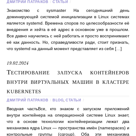
ДМИТРИЙ ПАТРАКОВ
/
СТАТЬИ
/
Знакомство с sysmaster На сегодняшний день
доминирующей системой инициализации в Linux системах
является systemd. Времена споров по целесообразности её
внедрения и хейта в её адрес в основном уже в прошлом.
Все давно научились с ней работать и просто воспринимают
её как данность. Но, справедливости ради, стоит признать,
что systemd на данный момент представляет из себя […]
19.02.2024
Тестирование запуска контейнеров
внутри виртуальных машин в кластере
kubernetes
ДМИТРИЙ ПАТРАКОВ
/
BLOG
,
СТАТЬИ
/
Вводная частьВсе, кто знаком с запуском приложений
внутри контейнера на операционной системе Linux знает,
что в основе технологии контейнеризации лежат два
механизма ядра Linux — пространства имён (namespaces) и
контрольные группы (cgroup). Оба эти механизма