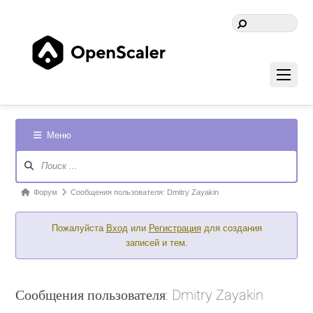
Меню
Навигация
Форума
Форум
Форум
Сообщения пользователя: Dmitry Zayakin
breadcrumbs
Пожалуйста
Вход
или
Регистрация
для создания
-
записей и тем.
Вы
здесь:
Сообщения пользователя: Dmitry Zayakin