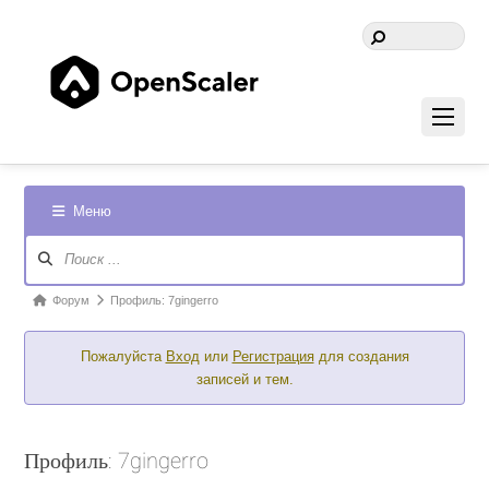
Меню
Навигация
Форума
Форум
Форум
Профиль: 7gingerro
breadcrumbs
Пожалуйста
Вход
или
Регистрация
для создания
-
записей и тем.
Вы
здесь:
Профиль: 7gingerro