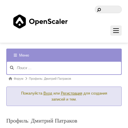
Меню
Навигация
Форума
Форум
Форум
Профиль: Дмитрий Патраков
breadcrumbs
Пожалуйста
Вход
или
Регистрация
для создания
-
записей и тем.
Вы
здесь:
Профиль: Дмитрий Патраков