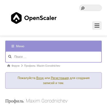
Меню
Навигация
Форума
Форум
Форум
Профиль: Maxim Gorodnichev
breadcrumbs
Пожалуйста
Вход
или
Регистрация
для создания
-
записей и тем.
Вы
здесь:
Профиль: Maxim Gorodnichev