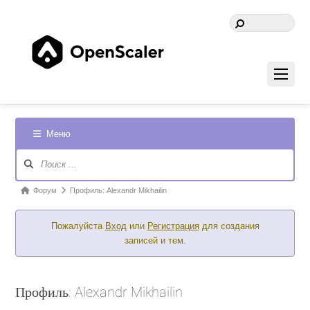
Меню
Навигация
Форума
Форум
Форум
Профиль: Alexandr Mikhailin
breadcrumbs
Пожалуйста
Вход
или
Регистрация
для создания
-
записей и тем.
Вы
здесь:
Профиль: Alexandr Mikhailin