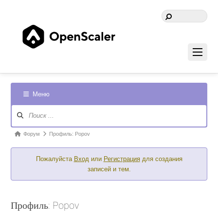
Меню
Навигация
Форума
Форум
Форум
Профиль: Popov
breadcrumbs
Пожалуйста
Вход
или
Регистрация
для создания
-
записей и тем.
Вы
здесь:
Профиль: Popov