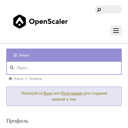
Меню
Навигация
Форума
Форум
Форум
Профиль
breadcrumbs
Пожалуйста
Вход
или
Регистрация
для создания
-
записей и тем.
Вы
здесь:
Профиль