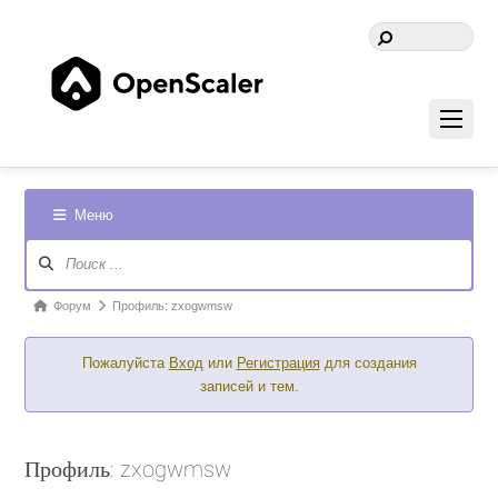
Меню
Навигация
Форума
Форум
Форум
Профиль: zxogwmsw
breadcrumbs
Пожалуйста
Вход
или
Регистрация
для создания
-
записей и тем.
Вы
здесь:
Профиль: zxogwmsw