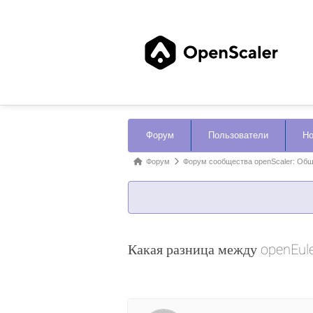
Навигация
Форум
Пользователи
Но
Форума
Форум
Форум
Форум сообщества openScaler: Об
breadcrumbs
-
Вы
здесь:
Какая разница между openEule