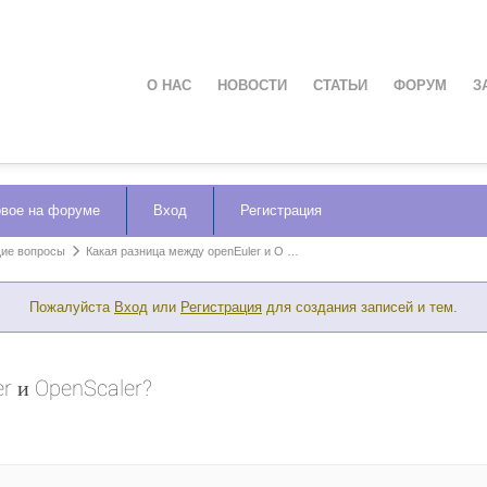
О НАС
НОВОСТИ
СТАТЬИ
ФОРУМ
З
вое на форуме
Вход
Регистрация
щие вопросы
Какая разница между openEuler и O …
Пожалуйста
Вход
или
Регистрация
для создания записей и тем.
r и OpenScaler?