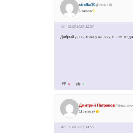
strelka10
@strelka10
1 запись
#1
· 02.08.2023, 12:53
Добрый день, я запуталась, в чем тогд
Г
Г
0
0
о
о
л
л
о
о
с
с
у
у
й
й
Дмитрий Патраков
@d-patrako
т
т
е
е
11 записей
-
-
п
п
а
а
л
л
е
е
#2
· 02.08.2023, 14:56
ц
ц
в
в