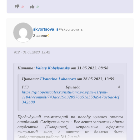
Г
Г
0
0
о
о
л
л
о
о
с
с
у
у
й
й
skvortsova_s
@skvortsova_s
т
т
е
е
2 записи
-
-
п
п
а
а
л
л
е
е
#12
· 31.05.2023, 12:42
ц
ц
в
в
н
в
и
е
Цитата:
Valery Kobylyansky
от 31.05.2023, 08:58
з
р
.
х
.
Цитата:
Ekaterina Lobanova
от 26.05.2023, 13:59
РГЗ Бригада 4
https://git.openscaler.ru/nstu/amcs/os/pmi-11/pmi-
1104/-/commit/743acc19a320576a51a559a947ac6ac4cf
342b80
Предыдущий комментарий по поводу чужого отчета
ошибочный. Следует читать: Все ветки заполнены одним
студентом (Скворцова), неправильно оформлен
титульный лист, в отчете не должно быть
"лабораторная работа №1,2 и т.д