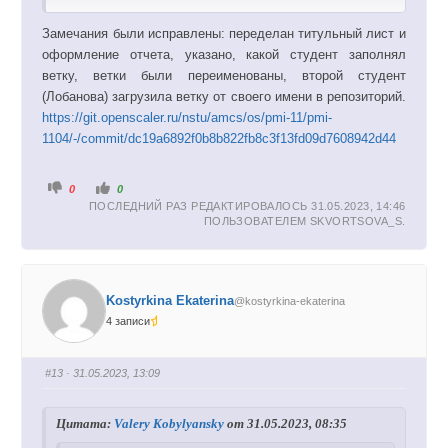
Замечания были исправлены: переделан титульный лист и
оформление отчета, указано, какой студент заполнял
ветку, ветки были переименованы, второй студент
(Лобанова) загрузила ветку от своего имени в репозиторий.
https://git.openscaler.ru/nstu/amcs/os/pmi-11/pmi-
1104/-/commit/dc19a6892f0b8b822fb8c3f13fd09d7608942d44
Г
Г
0
0
о
о
ПОСЛЕДНИЙ РАЗ РЕДАКТИРОВАЛОСЬ 31.05.2023, 14:46
л
л
о
о
ПОЛЬЗОВАТЕЛЕМ
SKVORTSOVA_S
.
с
с
у
у
й
й
т
т
е
е
-
-
п
п
Kostyrkina Ekaterina
@kostyrkina-ekaterina
а
а
л
л
4 записи
е
е
ц
ц
в
в
н
в
и
е
#13
· 31.05.2023, 13:09
з
р
.
х
.
Цитата:
Valery Kobylyansky
от 31.05.2023, 08:35