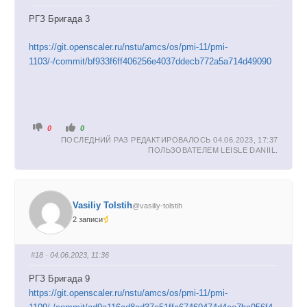
в
в
н
в
РГЗ Бригада 3
и
е
з
р
.
х
.
https://git.openscaler.ru/nstu/amcs/os/pmi-11/pmi-
1103/-/commit/bf933f6ff406256e4037ddecb772a5a714d49090
Г
Г
0
0
о
о
ПОСЛЕДНИЙ РАЗ РЕДАКТИРОВАЛОСЬ 04.06.2023, 17:37
л
л
о
о
ПОЛЬЗОВАТЕЛЕМ
LEISLE DANIIL
.
с
с
у
у
й
й
т
т
е
е
-
-
п
п
Vasiliy Tolstih
@vasiliy-tolstih
а
а
л
л
2 записи
е
е
ц
ц
в
в
н
в
и
е
#18
· 04.06.2023, 11:36
з
р
.
х
.
РГЗ Бригада 9
https://git.openscaler.ru/nstu/amcs/os/pmi-11/pmi-