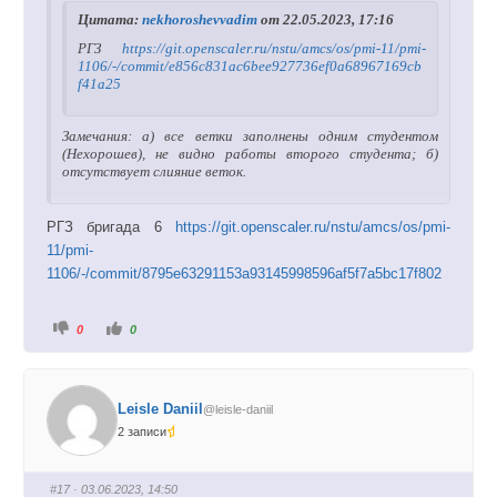
Цитата:
nekhoroshevvadim
от 22.05.2023, 17:16
РГЗ
https://git.openscaler.ru/nstu/amcs/os/pmi-11/pmi-
1106/-/commit/e856c831ac6bee927736ef0a68967169cb
f41a25
Замечания: а) все ветки заполнены одним студентом
(Нехорошев), не видно работы второго студента; б)
отсутствует слияние веток.
РГЗ бригада 6
https://git.openscaler.ru/nstu/amcs/os/pmi-
11/pmi-
1106/-/commit/8795e63291153a93145998596af5f7a5bc17f802
Г
Г
0
0
о
о
л
л
о
о
с
с
у
у
й
й
Leisle Daniil
@leisle-daniil
т
т
е
е
2 записи
-
-
п
п
а
а
л
л
е
е
#17
· 03.06.2023, 14:50
ц
ц