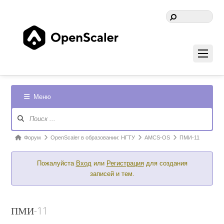
Меню
Навигация
Форума
Форум
Форум
OpenScaler в образовании: НГТУ
AMCS-OS
ПМИ-11
breadcrumbs
Пожалуйста
Вход
или
Регистрация
для создания
-
записей и тем.
Вы
здесь:
ПМИ-11