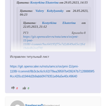
Цитата:
Kostyrkina Ekaterina
от 29.05.2023, 14:55
Цитата:
Valery Kobylyansky
от 26.05.2023,
06:23
Цитата:
Kostyrkina Ekaterina
от
22.05.2023, 21:12
РГЗ Бригада-8
https://git.openscaler.ru/nstu/amcs/os/pmi-
11/pmi-
1108/-/commit/9ac64195f75e7d2d649a65e1f6d
1bdedb2eef78f
Исправлен титульный лист
Некорректно оформлен титульный лист, пример
оформления приведен в презентации, выложенной
https://git.openscaler.ru/nstu/amcs/os/pmi-11/pmi-
в Moodle
1108/-/commit/8b3cbc6cfc61f78ea39597b439247b71288889f5
#cc420cd1944d2b9abb0f479351e84a5e40c49640
Внесены изменения
https://git.openscaler.ru/nstu/amcs/os/pmi-11/pmi-
Г
Г
0
0
1108/-/commit/34fd660b315429939cb06a7dac45b40ae
о
о
л
л
35a2475
о
о
с
с
у
у
й
й
Исправления не приняты. Смотрите пример титульного
XmelevcevD
@xmelevcevd
т
т