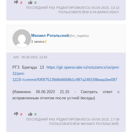
Г
Г
0
0
о
о
ПОСЛЕДНИЙ РАЗ РЕДАКТИРОВАЛОСЬ 05.06.2023, 10:12
л
л
о
о
ПОЛЬЗОВАТЕЛЕМ
ILYA BARKOVSKIY
.
с
с
у
у
й
й
т
т
е
е
-
-
п
п
Михаил Рогальский
@m_rogalsky
а
а
л
л
2 записи
е
е
ц
ц
в
в
н
в
и
е
#20
· 05.06.2023, 12:54
з
р
.
х
.
РГЗ Бригада 13
https://git.openscaler.ru/nstu/amcs/os/pmi-
11/pmi-
1113/-/commit/f0f0f75139d9d4668b1c887a248158beaa3ee087
(Изменено 06.06.2023 21:15 - Смотреть ответ с
исправленным отчетом после устной беседы)
Г
Г
0
0
о
о
ПОСЛЕДНИЙ РАЗ РЕДАКТИРОВАЛОСЬ 06.06.2023, 17:09
л
л
о
о
ПОЛЬЗОВАТЕЛЕМ
МИХАИЛ РОГАЛЬСКИЙ
.
с
с
у
у