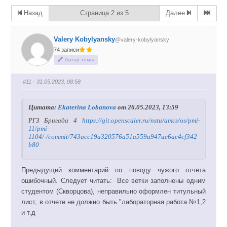
Назад
Страница 2 из 5
Далее
Valery Kobylyansky
@valery-kobylyansky
74 записи
Автор темы
#11
· 31.05.2023, 08:58
Цитата:
Ekaterina Lobanova
от 26.05.2023, 13:59
РГЗ Бригада 4
https://git.openscaler.ru/nstu/amcs/os/pmi-
11/pmi-
1104/-/commit/743acc19a320576a51a559a947ac6ac4cf342
b80
Предыдущий комментарий по поводу чужого отчета
ошибочный. Следует читать: Все ветки заполнены одним
студентом (Скворцова), неправильно оформлен титульный
лист, в отчете не должно быть "лабораторная работа №1,2
и т.д