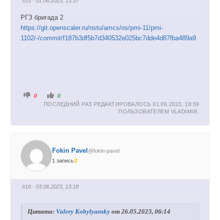
#15
· 01.06.2023, 13:37
з
р
.
х
.
РГЗ бригада 2
https://git.openscaler.ru/nstu/amcs/os/pmi-11/pmi-
1102/-/commit/f187b3df5b7d340532e025bc7dde4d87fba489a9
Г
Г
0
0
о
о
ПОСЛЕДНИЙ РАЗ РЕДАКТИРОВАЛОСЬ 01.06.2023, 18:59
л
л
о
о
ПОЛЬЗОВАТЕЛЕМ
VLADIMIR
.
с
с
у
у
й
й
т
т
е
е
-
-
п
п
Fokin Pavel
@fokin-pavel
а
а
л
л
1 запись
е
е
ц
ц
в
в
н
в
и
е
#16
· 03.06.2023, 13:18
з
р
.
х
.
Цитата:
Valery Kobylyansky
от 26.05.2023, 06:14