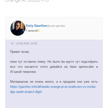
Orange AI Studio Pro
Yuriy Gavrilov
@yuriy-gavrilov
7 записей
#1
· 23.06.2025, 14:32
Привет всем,
пока тут оставлю темку. Но было бы круто тут подсобрать
все что касается этого девайся на базе openscaler и
AI’шной тематики.
Материалов не очень много, а в продаже оно уже есть
https://gavrilov.info/all/analiz-orange-pi-ai-studio-pro-vs-nvidia-
dgx-spark-project-digit/