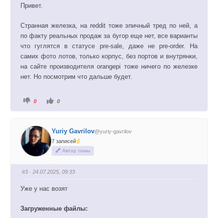
н
в
Привет.
и
е
з
р
.
х
.
Странная железка, на reddit тоже эпичный тред по ней, а
по факту реальных продаж за бугор еще нет, все варианты
что гуглятся в статусе pre-sale, даже не pre-order. На
самих фото лотов, только корпус, без портов и внутрянки,
на сайте производителя orangepi тоже ничего по железке
нет. Но посмотрим что дальше будет.
Г
Г
0
0
о
о
л
л
о
о
с
с
у
у
Yuriy Gavrilov
@yuriy-gavrilov
й
й
т
т
7 записей
е
е
-
-
Автор темы
п
п
а
а
л
л
е
е
#3
· 24.07.2025, 09:33
ц
ц
в
в
н
в
Уже у нас возят
и
е
з
р
.
х
.
Загруженные файлы: