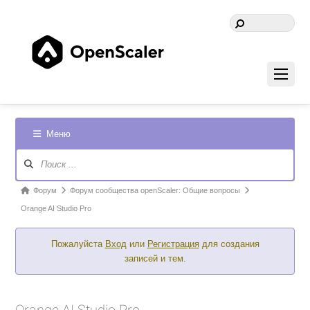
Меню
Навигация
Форума
Форум
Форум
Форум сообщества openScaler: Общие вопросы
breadcrumbs
Orange AI Studio Pro
-
Пожалуйста
Вход
или
Регистрация
для создания
Вы
записей и тем.
здесь: