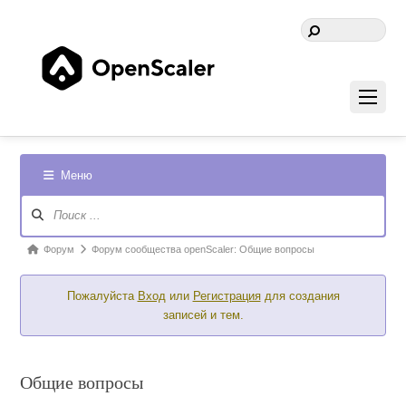
Меню
Навигация
Форума
Форум
Форум
Форум сообщества openScaler: Общие вопросы
breadcrumbs
Пожалуйста
Вход
или
Регистрация
для создания
-
записей и тем.
Вы
здесь:
Общие вопросы