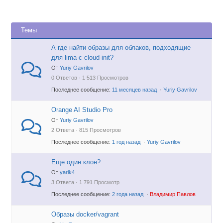
Темы
А где найти образы для облаков, подходящие
для lima с cloud-init?
От
Yuriy Gavrilov
0 Ответов · 1 513 Просмотров
Последнее сообщение:
11 месяцев назад
·
Yuriy Gavrilov
Orange AI Studio Pro
От
Yuriy Gavrilov
2 Ответа · 815 Просмотров
Последнее сообщение:
1 год назад
·
Yuriy Gavrilov
Еще один клон?
От
yarik4
3 Ответа · 1 791 Просмотр
Последнее сообщение:
2 года назад
·
Владимир Павлов
Образы docker/vagrant