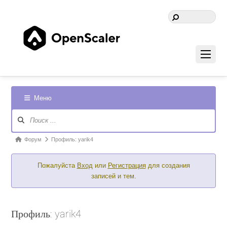
Меню
Навигация
Форума
Форум
Форум
Профиль: yarik4
breadcrumbs
Пожалуйста
Вход
или
Регистрация
для создания
-
записей и тем.
Вы
здесь:
Профиль: yarik4