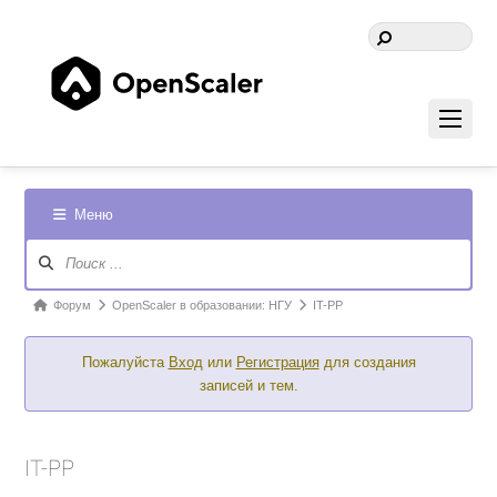
Меню
Навигация
Форума
Форум
Форум
OpenScaler в образовании: НГУ
IT-PP
breadcrumbs
Пожалуйста
Вход
или
Регистрация
для создания
-
записей и тем.
Вы
здесь:
IT-PP