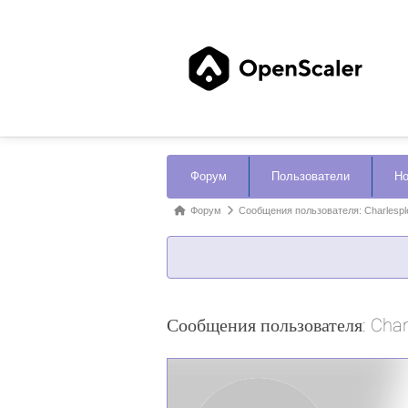
Навигация
Форум
Пользователи
Но
Форума
Форум
Форум
Сообщения пользователя: Charlespl
breadcrumbs
-
Вы
здесь:
Сообщения пользователя: Char