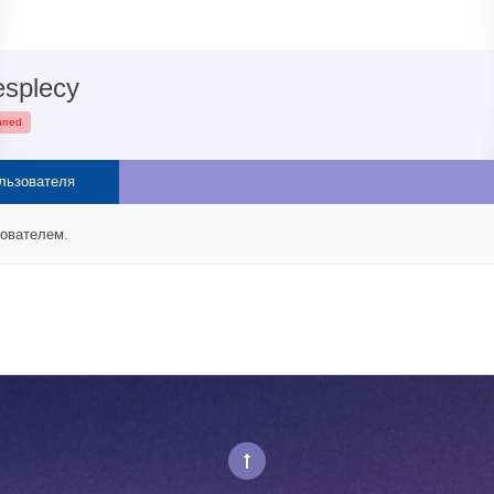
esplecy
nned
льзователя
зователем.