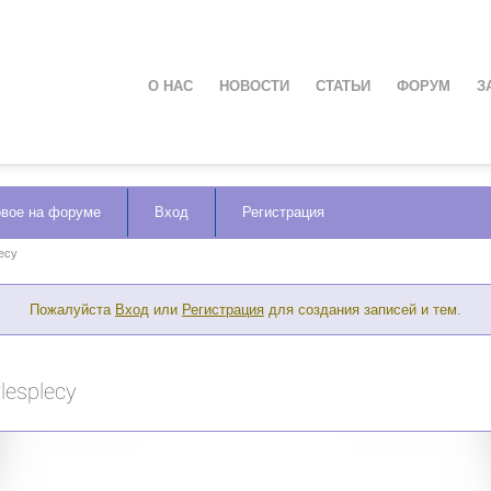
О НАС
НОВОСТИ
СТАТЬИ
ФОРУМ
З
вое на форуме
Вход
Регистрация
ecy
Пожалуйста
Вход
или
Регистрация
для создания записей и тем.
lesplecy