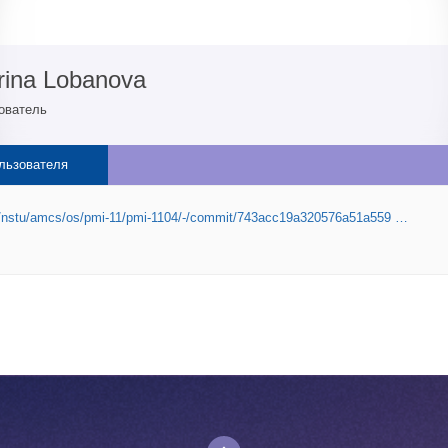
rina Lobanova
ователь
льзователя
.ru/nstu/amcs/os/pmi-11/pmi-1104/-/commit/743acc19a320576a51a559 …