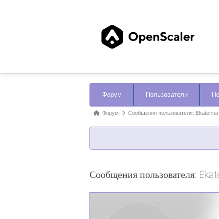
Навигация
Форум
Пользователи
Но
Форума
Форум
Форум
Сообщения пользователя: Ekaterina
breadcrumbs
-
Вы
здесь:
Сообщения пользователя: Ekat