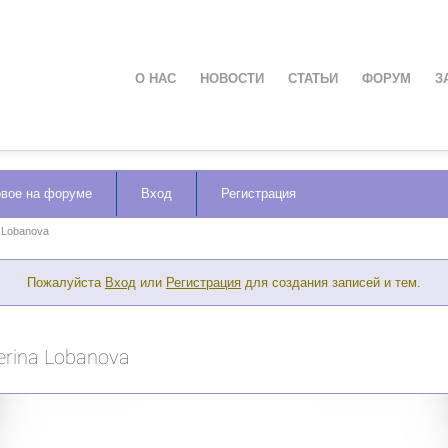
О НАС
НОВОСТИ
СТАТЬИ
ФОРУМ
З
вое на форуме
Вход
Регистрация
 Lobanova
Пожалуйста
Вход
или
Регистрация
для создания записей и тем.
erina Lobanova