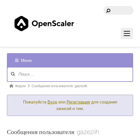
Меню
Навигация
Форума
Форум
Форум
Сообщения пользователя: gazeziih
breadcrumbs
Пожалуйста
Вход
или
Регистрация
для создания
-
записей и тем.
Вы
здесь:
Сообщения пользователя: gazeziih