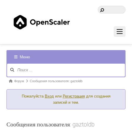
Меню
Навигация
Форума
Форум
Форум
Сообщения пользователя: gaztoldb
breadcrumbs
Пожалуйста
Вход
или
Регистрация
для создания
-
записей и тем.
Вы
здесь:
Сообщения пользователя: gaztoldb