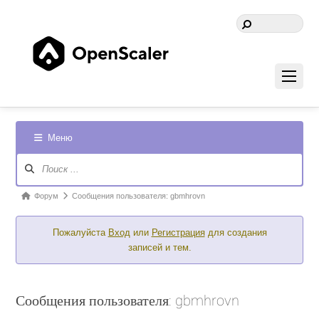
Меню
Навигация
Форума
Форум
Форум
Сообщения пользователя: gbmhrovn
breadcrumbs
Пожалуйста
Вход
или
Регистрация
для создания
-
записей и тем.
Вы
здесь:
Сообщения пользователя: gbmhrovn