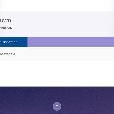
auwn
ователь
льзователя
зователем.