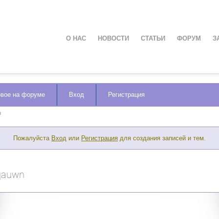
О НАС
НОВОСТИ
СТАТЬИ
ФОРУМ
З
вое на форуме
Вход
Регистрация
n
Пожалуйста
Вход
или
Регистрация
для создания записей и тем.
gqauwn