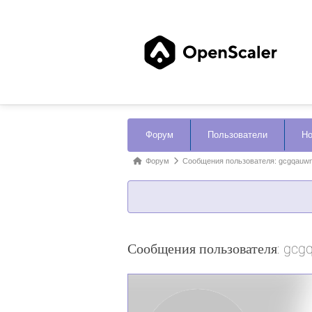
Навигация
Форум
Пользователи
Но
Форума
Форум
Форум
Сообщения пользователя: gcgqauw
breadcrumbs
-
Вы
здесь:
Сообщения пользователя: gc