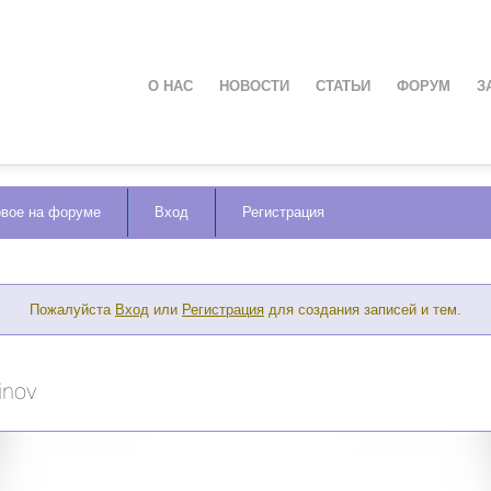
О НАС
НОВОСТИ
СТАТЬИ
ФОРУМ
З
вое на форуме
Вход
Регистрация
Пожалуйста
Вход
или
Регистрация
для создания записей и тем.
inov