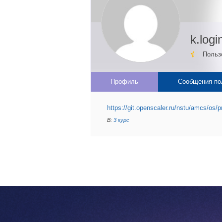
k.logi
Польз
Профиль
Сообщения по
https://git.openscaler.ru/nstu/amcs/os
В:
3 курс