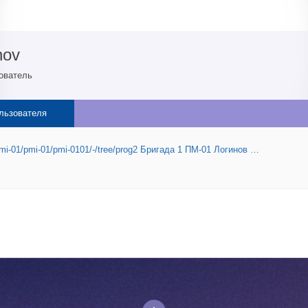
nov
ователь
льзователя
/pmi-01/pmi-01/pmi-0101/-/tree/prog2 Бригада 1 ПМ-01 Логинов …