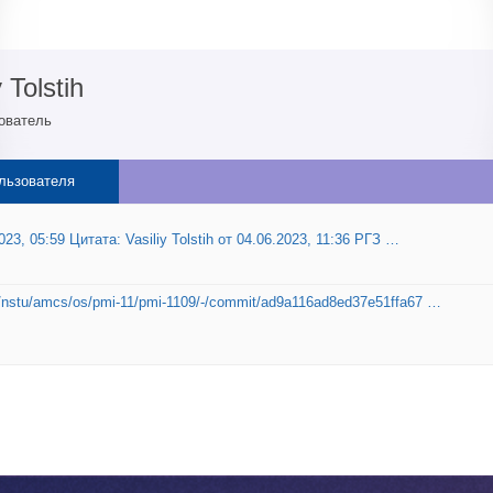
y Tolstih
ователь
льзователя
23, 05:59 Цитата: Vasiliy Tolstih от 04.06.2023, 11:36 РГЗ …
ru/nstu/amcs/os/pmi-11/pmi-1109/-/commit/ad9a116ad8ed37e51ffa67 …