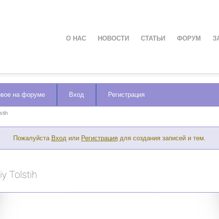
О НАС
НОВОСТИ
СТАТЬИ
ФОРУМ
З
вое на форуме
Вход
Регистрация
stih
Пожалуйста
Вход
или
Регистрация
для создания записей и тем.
y Tolstih