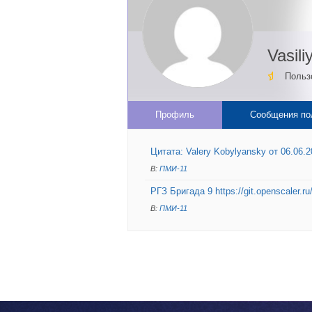
Vasili
Польз
Профиль
Сообщения по
Цитата: Valery Kobylyansky от 06.06.20
В:
ПМИ-11
РГЗ Бригада 9 https://git.openscaler.
В:
ПМИ-11