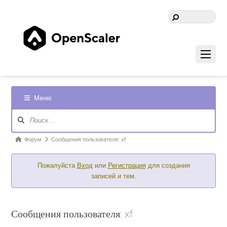
Меню
Навигация
Форума
Форум
Форум
Сообщения пользователя: xf
breadcrumbs
Пожалуйста
Вход
или
Регистрация
для создания
-
записей и тем.
Вы
здесь:
Сообщения пользователя: xf