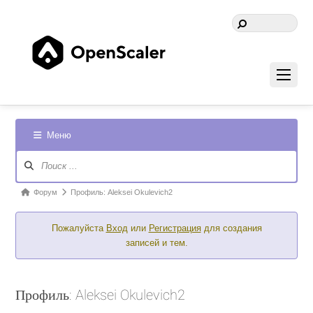
Меню
Навигация
Форума
Форум
Форум
Профиль: Aleksei Okulevich2
breadcrumbs
Пожалуйста
Вход
или
Регистрация
для создания
-
записей и тем.
Вы
здесь:
Профиль: Aleksei Okulevich2