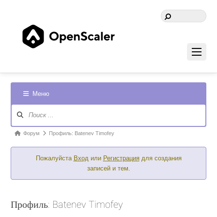
Меню
Навигация
Форума
Форум
Форум
Профиль: Batenev Timofey
breadcrumbs
Пожалуйста
Вход
или
Регистрация
для создания
-
записей и тем.
Вы
здесь:
Профиль: Batenev Timofey