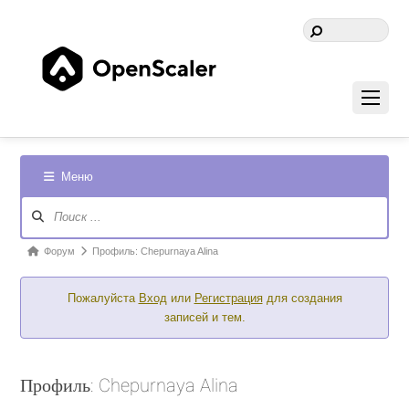
Меню
Навигация
Форума
Форум
Форум
Профиль: Chepurnaya Alina
breadcrumbs
Пожалуйста
Вход
или
Регистрация
для создания
-
записей и тем.
Вы
здесь:
Профиль: Chepurnaya Alina