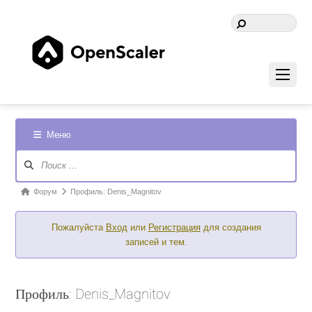
Меню
Навигация
Форума
Форум
Форум
Профиль: Denis_Magnitov
breadcrumbs
Пожалуйста
Вход
или
Регистрация
для создания
-
записей и тем.
Вы
здесь:
Профиль: Denis_Magnitov