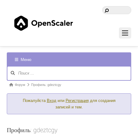
Меню
Навигация
Форума
Форум
Форум
Профиль: gdeztcgy
breadcrumbs
Пожалуйста
Вход
или
Регистрация
для создания
-
записей и тем.
Вы
здесь:
Профиль: gdeztcgy