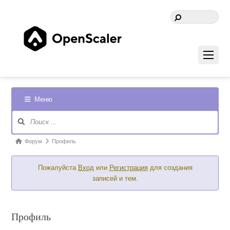
Меню
Навигация
Форума
Форум
Форум
Профиль
breadcrumbs
Пожалуйста
Вход
или
Регистрация
для создания
-
записей и тем.
Вы
здесь:
Профиль