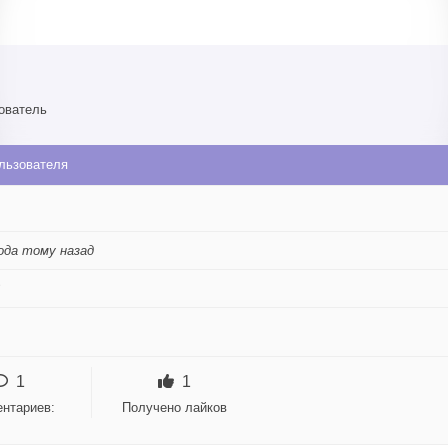
ователь
льзователя
ода тому назад
1
1
нтариев:
Получено лайков