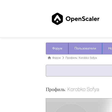
Навигация
Форум
Пользователи
Но
Форума
Форум
Форум
Профиль: Korobko Sofya
breadcrumbs
-
Вы
здесь:
Профиль: Korobko Sofya