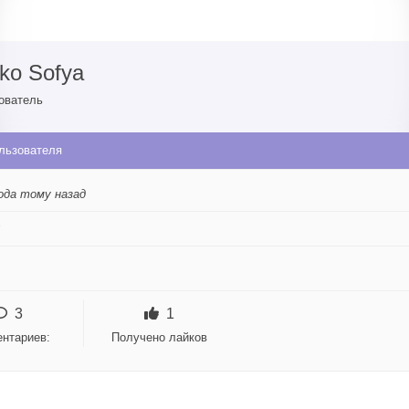
ko Sofya
ователь
льзователя
ода тому назад
3
1
нтариев:
Получено лайков