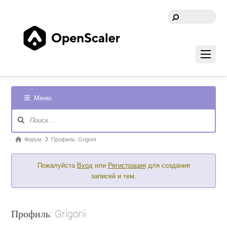
Меню
Навигация
Форума
Форум
Форум
Профиль: Grigorii
breadcrumbs
Пожалуйста
Вход
или
Регистрация
для создания
-
записей и тем.
Вы
здесь:
Профиль: Grigorii