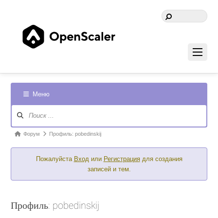
Меню
Навигация
Форума
Форум
Форум
Профиль: pobedinskij
breadcrumbs
Пожалуйста
Вход
или
Регистрация
для создания
-
записей и тем.
Вы
здесь:
Профиль: pobedinskij