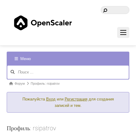
Меню
Навигация
Форума
Форум
Форум
Профиль: rsipatrov
breadcrumbs
Пожалуйста
Вход
или
Регистрация
для создания
-
записей и тем.
Вы
здесь:
Профиль: rsipatrov