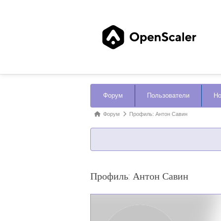
Навигация
Форум
Пользователи
Но
Форума
Форум
Форум
Профиль: Антон Савин
breadcrumbs
-
Вы
здесь:
Профиль: Антон Савин