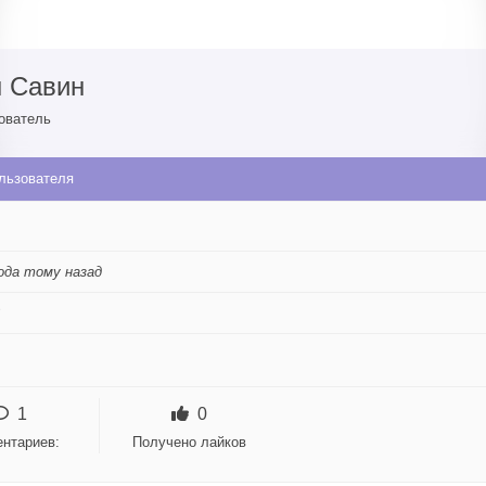
н Савин
ователь
льзователя
ода тому назад
1
0
нтариев:
Получено лайков