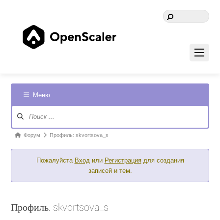
Меню
Навигация
Форума
Форум
Форум
Профиль: skvortsova_s
breadcrumbs
Пожалуйста
Вход
или
Регистрация
для создания
-
записей и тем.
Вы
здесь:
Профиль: skvortsova_s