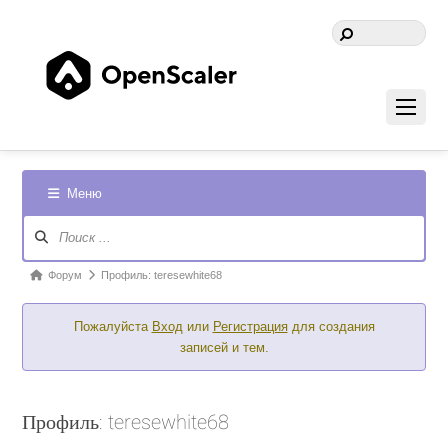
Меню
Навигация
Форума
Форум
Форум
Профиль: teresewhite68
breadcrumbs
Пожалуйста
Вход
или
Регистрация
для создания
-
записей и тем.
Вы
здесь:
Профиль: teresewhite68