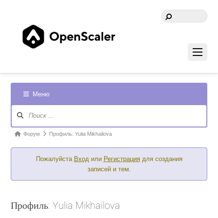
Меню
Навигация
Форума
Форум
Форум
Профиль: Yulia Mikhailova
breadcrumbs
Пожалуйста
Вход
или
Регистрация
для создания
-
записей и тем.
Вы
здесь:
Профиль: Yulia Mikhailova