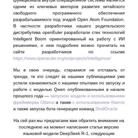
функционала внутри операционной системы является
одним из ключевых векторов развития китайского
свободного программного обеспечения
разрабатываемого под эгидой Open Atom Foundation.
В частности разработчики нашего родительского
дистрибутива openEuler разработали стек технологий
Intelligent Boom ориентированный на работу с ИИ
решениями, о нем подробнее можно прочитать на
сайте разработчиков по ссылке
https://www.openeuler.org/en/projects/intelligence/
Мы в свою очередь, стараемся не отставать от
тренда, те кто следят за нашими публикациями уже
успели ознакомиться с нашими опытами по запуску и
работе с моделью Qwen опубликованными в начале
прошлого года —
запуском модели и использованием
фреймворка Ollama
а также
с использованием Kserve
а также запуска бота генерации команд
ShellOracle
На сей раз мы предлагаем вам обратить внимание на
последнюю на момент написания статьи версию
языковой модели DeepSeek R-1, следующие