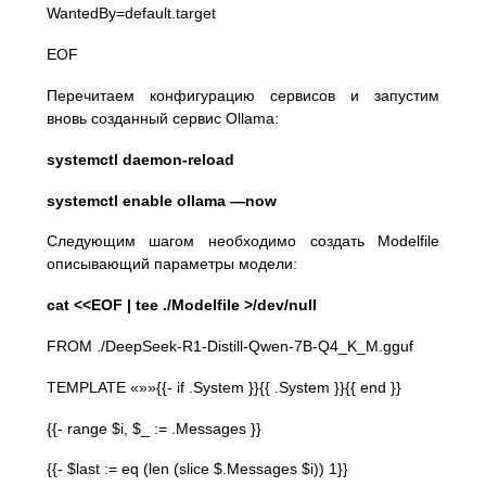
WantedBy=default.target
EOF
Перечитаем конфигурацию сервисов и запустим
вновь созданный сервис Ollama:
systemctl daemon-reload
systemctl enable ollama —now
Следующим шагом необходимо создать Modelfile
описывающий параметры модели:
cat <<EOF | tee ./Modelfile >/dev/null
FROM ./DeepSeek-R1-Distill-Qwen-7B-Q4_K_M.gguf
TEMPLATE «»»{{- if .System }}{{ .System }}{{ end }}
{{- range $i, $_ := .Messages }}
{{- $last := eq (len (slice $.Messages $i)) 1}}