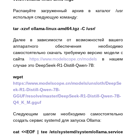
Распакуйте загруженный архив в каталог /usr
используя следующую команду:
tar -xzvf ollama-linux-amd64.tgz -C /usr/
Далее в зависимости от возможностей вашего
аппаратного обеспечения необходимо
самостоятельно скачать требуемую версию модели c
сайта
https://www.modelscope.cn/models
в нашем
случае это DeepSeek-R1-Distill-Qwen-7B:
wget
https://www.modelscope.cn/models/unsloth/DeepSe
ek-R1-Distill-Qwen-7B-
GGUF/resolve/master/DeepSeek-R1-Distill-Qwen-7B-
Q4_K_M.gguf
Следующим шагом необходимо самостоятельно
создать сервис systemd для запуска Ollama:
cat <<EOF | tee /etc/systemd/system/ollama.service