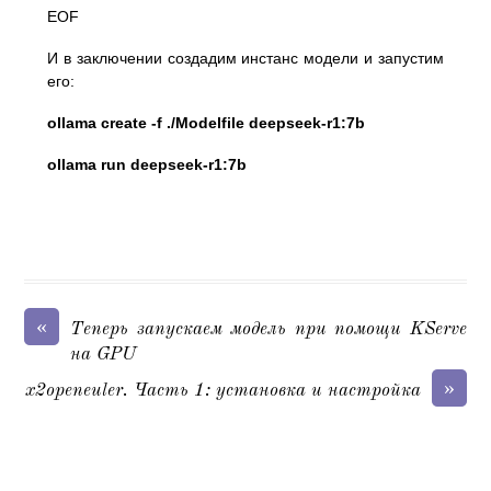
EOF
И в заключении создадим инстанс модели и запустим
его:
ollama create -f ./Modelfile deepseek-r1:7b
ollama run deepseek-r1:7b
«
Теперь запускаем модель при помощи KServe
на GPU
»
x2openeuler. Часть 1: установка и настройка