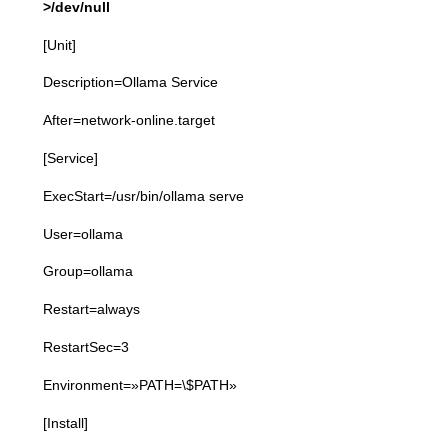
>/dev/null
[Unit]
Description=Ollama Service
After=network-online.target
[Service]
ExecStart=/usr/bin/ollama serve
User=ollama
Group=ollama
Restart=always
RestartSec=3
Environment=»PATH=\$PATH»
[Install]