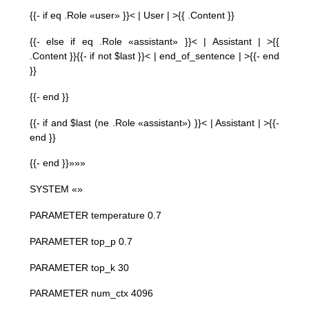
{{- if eq .Role «user» }}< | User | >{{ .Content }}
{{- else if eq .Role «assistant» }}< | Assistant | >{{
.Content }}{{- if not $last }}< | end_of_sentence | >{{- end
}}
{{- end }}
{{- if and $last (ne .Role «assistant») }}< | Assistant | >{{-
end }}
{{- end }}»»»
SYSTEM «»
PARAMETER temperature 0.7
PARAMETER top_p 0.7
PARAMETER top_k 30
PARAMETER num_ctx 4096