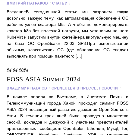
ДМИТРИЙ ПАТРАКОВ
/
СТАТЬИ
/
ВведениеВ сегодняшней статье мы затронем такую
довольно важную тему, как автоматизация обновлений ОС
рабочих узлов кластера k8s. А чтобы не демонстрировать
кластер k8s без полезной нагрузки, мы установим на него
KubeVirt и запустим внутри контейнера виртуальную машину
на базе ОС OpenScaler 22.03 SP3.При использовании
обычных, классических ОС (где обновление ОС следует
выполнять при помощи пакетного […]
24.04.2024
FOSS ASIA Summit 2024
ВЛАДИМИР ПАВЛОВ
/
OPENEULER В ПРЕССЕ
,
НОВОСТИ
/
В начале апреля во Вьетнаме, в Институте Почты и
Телекоммуникаций города Ханой проходил саммит FOSS
ASIA 2024 посвященный развитию движения Open Source в
Азии. В течении трех дней было проведено множество
сессий, докладов и дискуссий с участием представителей
приглашенных сообществ OpenEuler, Etherium, Mysql, Tor,
ONLYOFFICE, AlmaLinux, Nectcloud, YDB и множества